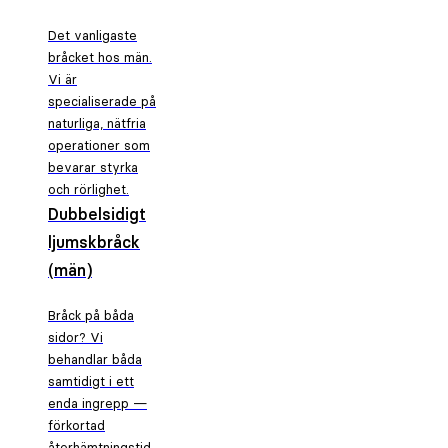
Det vanligaste
bråcket hos män.
Vi är
specialiserade på
naturliga, nätfria
operationer som
bevarar styrka
och rörlighet.
Dubbelsidigt
ljumskbråck
(män)
Bråck på båda
sidor? Vi
behandlar båda
samtidigt i ett
enda ingrepp —
förkortad
återhämtningstid.