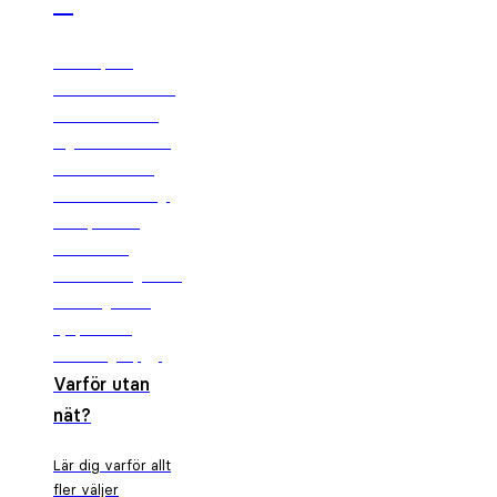
↗
En komplett
översikt över vad
du kan förvänta
dig — från första
konsultation till
full återhämtning.
Med praktisk
information,
återhämtningstider
och ärliga svar,
hjälper vi dig
känna dig trygg.
Varför utan
nät?
Lär dig varför allt
fler väljer