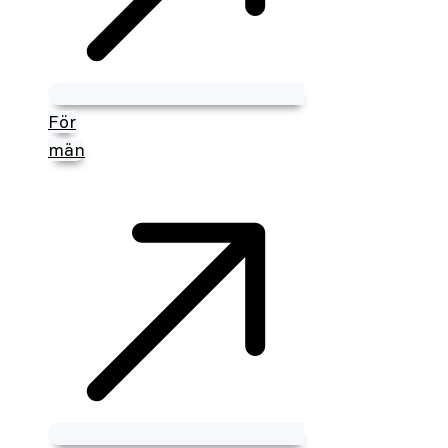
För
män