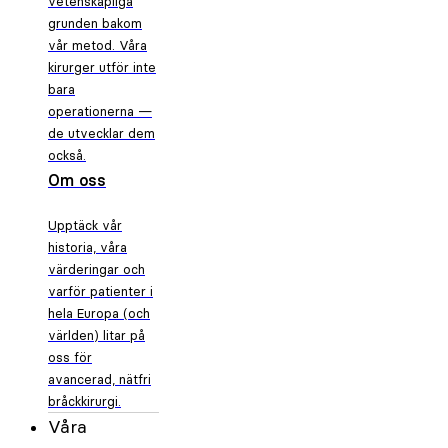
vetenskapliga
grunden bakom
vår metod. Våra
kirurger utför inte
bara
operationerna —
de utvecklar dem
också.
Om oss
Upptäck vår
historia, våra
värderingar och
varför patienter i
hela Europa (och
världen) litar på
oss för
avancerad, nätfri
bråckkirurgi.
Våra