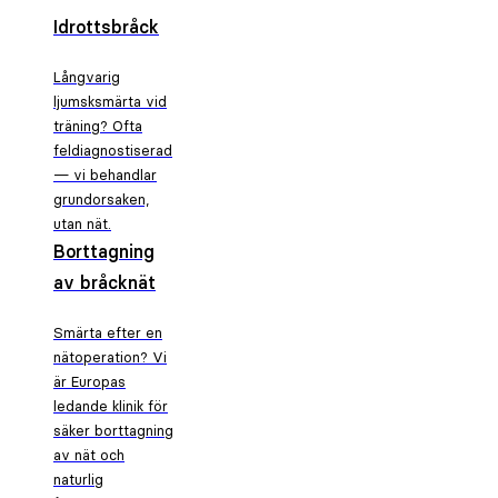
Idrottsbråck
Långvarig
ljumsksmärta vid
träning? Ofta
feldiagnostiserad
— vi behandlar
grundorsaken,
utan nät.
Borttagning
av bråcknät
Smärta efter en
nätoperation? Vi
är Europas
ledande klinik för
säker borttagning
av nät och
naturlig