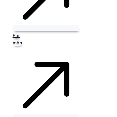
För
män