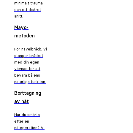
minimalt trauma
och ett diskret
snitt.
Mayo-
metoden
För navelbråck. Vi
stänger bråcket
med din egen
vävnad för att
bevara bålens
naturliga funktion.
Borttagning
av nät
Har du smärta
efter en
nätoperation? Vi