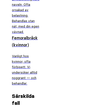
naveln. Ofta
orsakad av
belastning.
Behandlas utan
nät, med din egen
vävnad.
Femoralbråck
(kvinnor)
Vanligt hos
kvinnor, ofta
förbisett. Vi
undersöker alltid
noggrant — och
behandlar.
Särskilda
fall