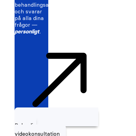
behandlingsalternativ
och svarar
på alla dina
frågor —
personligt
.
Boka din
videokonsultation