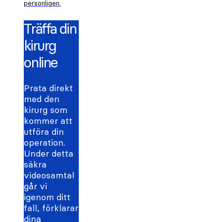
personligen.
Träffa din
kirurg
online
Prata direkt
med den
kirurg som
kommer att
utföra din
operation.
Under detta
säkra
videosamtal
går vi
igenom ditt
fall, förklarar
dina