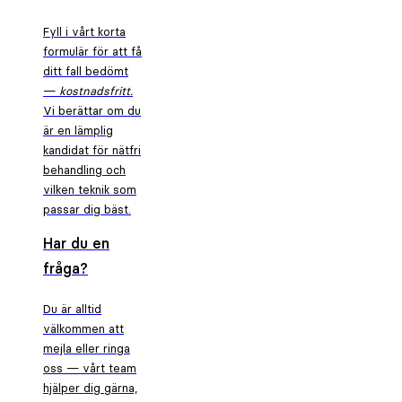
Fyll i vårt korta
formulär för att få
ditt fall bedömt
—
kostnadsfritt.
Vi berättar om du
är en lämplig
kandidat för nätfri
behandling och
vilken teknik som
passar dig bäst.
Har du en
fråga?
Du är alltid
välkommen att
mejla eller ringa
oss — vårt team
hjälper dig gärna,