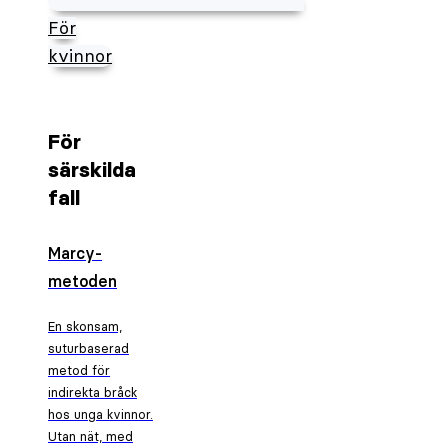
För
kvinnor
För
särskilda
fall
Marcy-
metoden
En skonsam,
suturbaserad
metod för
indirekta bråck
hos unga kvinnor.
Utan nät, med