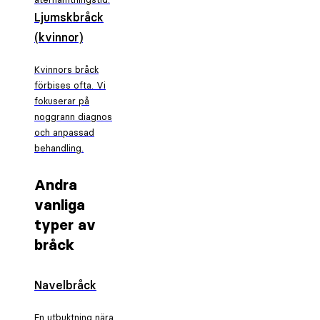
Ljumskbråck
(kvinnor)
Kvinnors bråck
förbises ofta. Vi
fokuserar på
noggrann diagnos
och anpassad
behandling.
Andra
vanliga
typer av
bråck
Navelbråck
En utbuktning nära