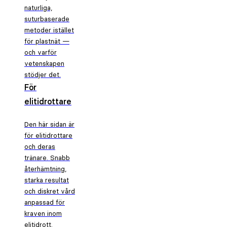
naturliga,
suturbaserade
metoder istället
för plastnät —
och varför
vetenskapen
stödjer det.
För
elitidrottare
Den här sidan är
för elitidrottare
och deras
tränare. Snabb
återhämtning,
starka resultat
och diskret vård
anpassad för
kraven inom
elitidrott.