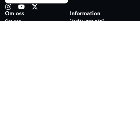
Om oss
Information
Om oss
Varför utan nät?
Kontakta oss
Ersättningar från
Försäkringskassan
Videokonsultation
Patientinformation
Våra kliniker
För elitidrottare
Vetenskaplig forskning
Bråcktyper
Operationstekniker
Ljumskbråck (män)
Shouldice (män)
Ljumskbråck (kvinnor)
Shouldice (kvinnor)
Dubbelsidigt ljumskbråck (män)
Desarda (män)
Navelbråck
Desarda (kvinnor)
Femoralbråck (kvinnor)
Marcy (kvinnor)
Idrottsbråck
Mayo (navelbråck)