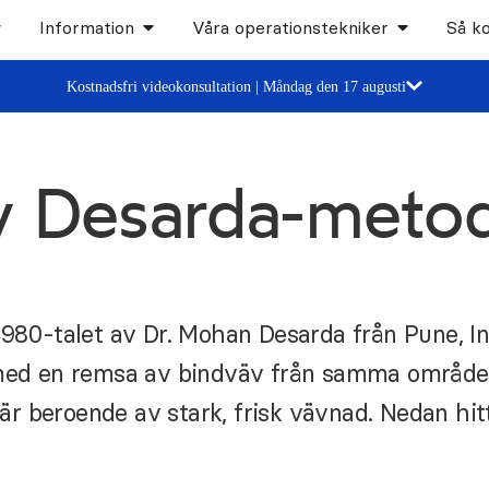
Information
Våra operationstekniker
Så k
Kostnadsfri videokonsultation | Måndag den 17 augusti
av Desarda-meto
80-talet av Dr. Mohan Desarda från Pune, In
d en remsa av bindväv från samma område. V
r beroende av stark, frisk vävnad. Nedan hitt