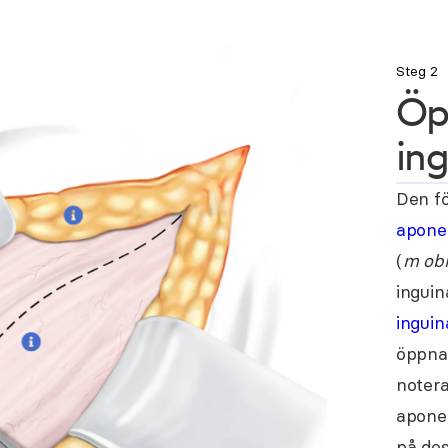
Steg 2
Öp
in
Den fö
apone
(
m obl
inguina
ingui
öppna 
notera
apone
på des