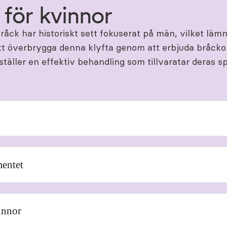
för kvinnor
åck har historiskt sett fokuserat på män, vilket lämna
att överbrygga denna klyfta genom att erbjuda bråcko
ställer en effektiv behandling som tillvaratar deras 
mentet
innor