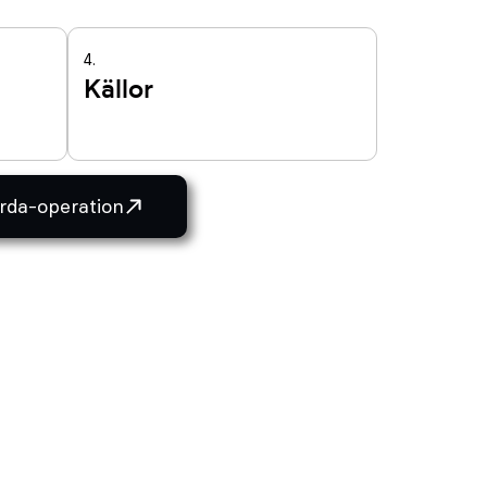
4.
Källor
rda-operation