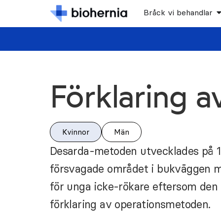
Bråck vi behandlar
Förklaring 
Kvinnor
Män
Desarda-metoden utvecklades på 19
försvagade området i bukväggen me
för unga icke-rökare eftersom den ä
förklaring av operationsmetoden.