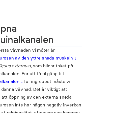
pna
guinalkanalen
rsta vävnaden vi möter är
urosen av den yttre sneda muskeln
↓
iquus externus
), som bildar taket på
lkanalen. För att få tillgång till
nalkanalen
↓
för ingreppet måste vi
denna vävnad. Det är viktigt att
 att öppning av den externa sneda
urosen inte har någon negativ inverkan
s funktionalitet, eftersom den kommer