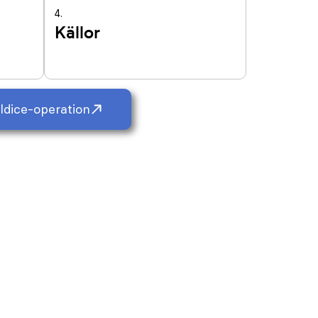
4.
Källor
ldice-operation