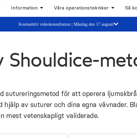
Information
Våra operationstekniker
Så k
Kostnadsfri videokonsultation | Måndag den 17 augusti
av Shouldice-me
 sutureringsmetod för att operera ljumskbråc
 hjälp av suturer och dina egna vävnader. Bl
 mest vetenskapligt validerade.