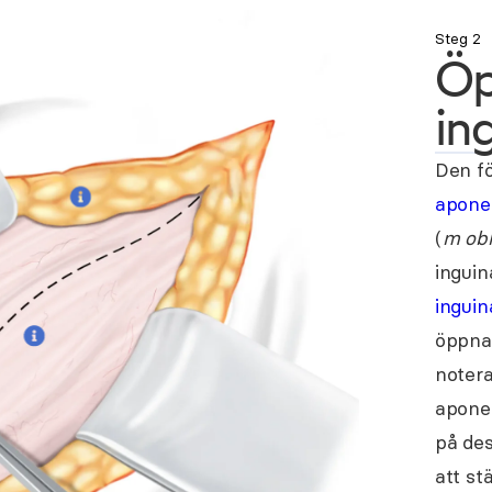
Steg 2
Ö
in
Den fö
apone
(
m obl
inguina
ingui
öppna 
notera
apone
på des
att st