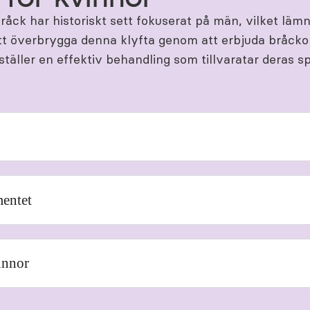
åck har historiskt sett fokuserat på män, vilket lämna
att överbrygga denna klyfta genom att erbjuda bråcko
ställer en effektiv behandling som tillvaratar deras 
mentet
innor