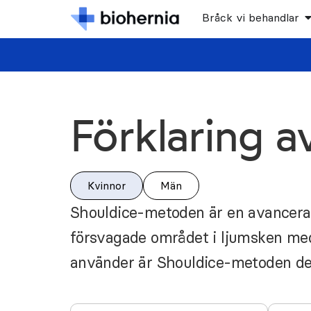
Bråck vi behandlar
Förklaring 
Kvinnor
Män
Shouldice-metoden är en avancerad
försvagade området i ljumsken med
använder är Shouldice-metoden den