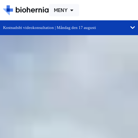
MENY
Kostnadsfri videokonsultation | Måndag den 17 augusti