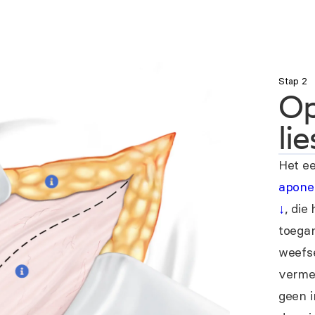
Stap 2
Op
li
Het ee
aponeu
↓
, die
toegan
weefse
verme
geen i